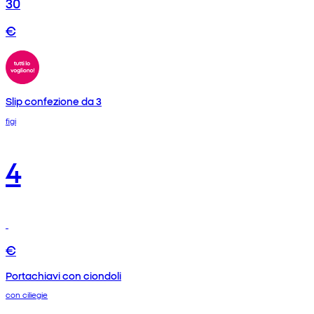
30
€
Slip confezione da 3
figi
4
€
Portachiavi con ciondoli
con ciliegie