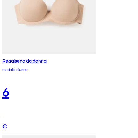
Reggiseno da donna
modello plunge
6
€