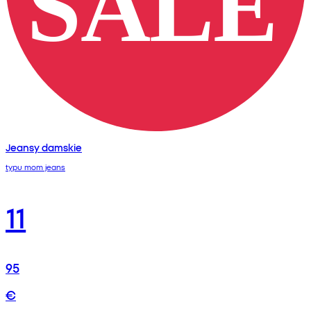
Jeansy damskie
typu mom jeans
11
95
€