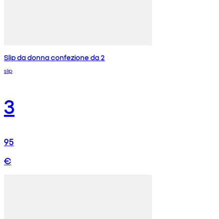
Slip da donna confezione da 2
slip
3
95
€