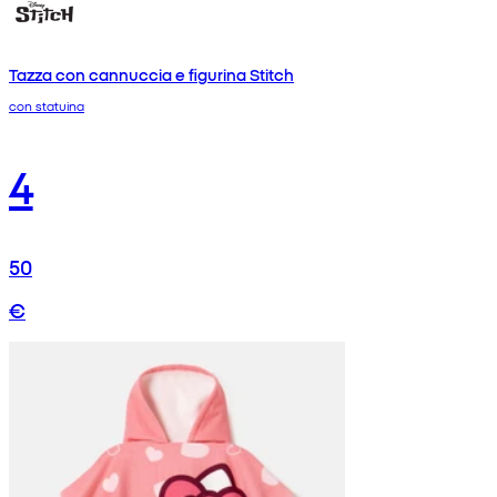
Tazza con cannuccia e figurina Stitch
con statuina
4
50
€