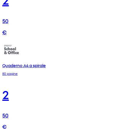
50
€
Quaderno A4 a spirale
80 pagine
2
50
€