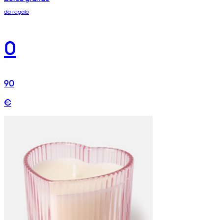
da regalo
0
90
€