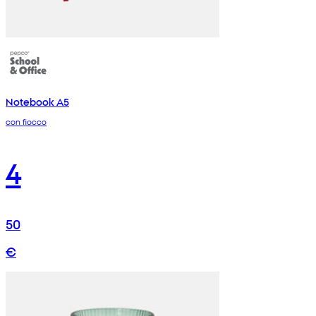
Notebook A5
con fiocco
4
50
€