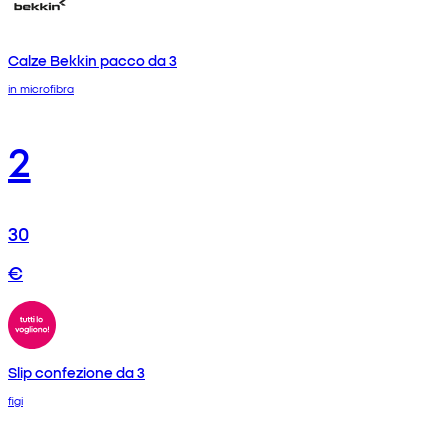
Calze Bekkin pacco da 3
in microfibra
2
30
€
Slip confezione da 3
figi