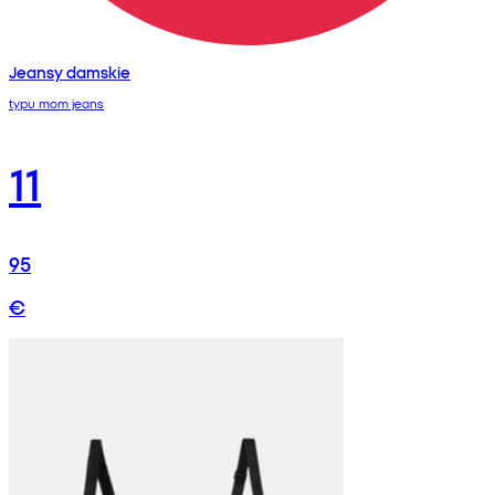
Jeansy damskie
typu mom jeans
11
95
€