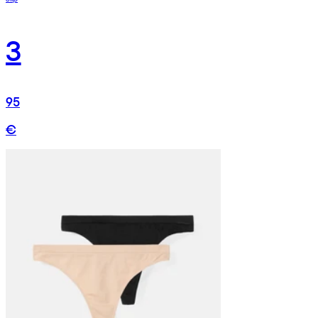
3
95
€