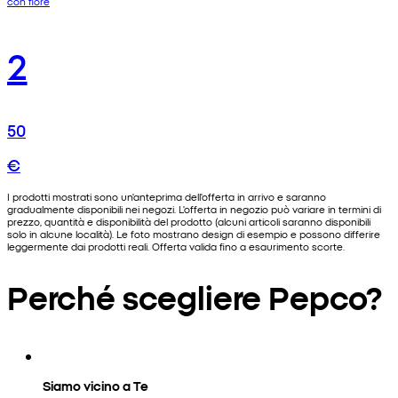
con fiore
2
50
€
I prodotti mostrati sono un'anteprima dell'offerta in arrivo e saranno
gradualmente disponibili nei negozi. L'offerta in negozio può variare in termini di
prezzo, quantità e disponibilità del prodotto (alcuni articoli saranno disponibili
solo in alcune località). Le foto mostrano design di esempio e possono differire
leggermente dai prodotti reali. Offerta valida fino a esaurimento scorte.
Perché scegliere Pepco?
Siamo vicino a Te