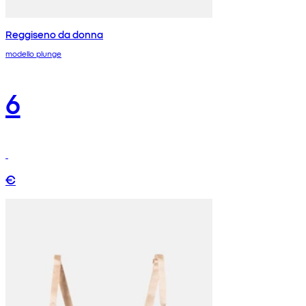
Reggiseno da donna
modello plunge
6
€