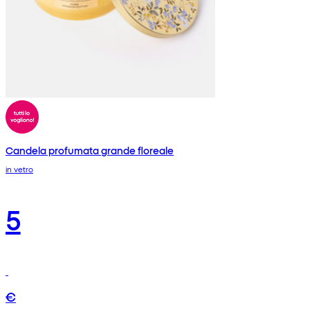
Candela profumata grande floreale
in vetro
5
€