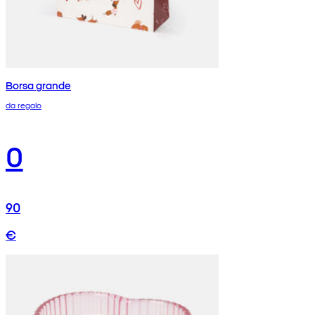
Borsa grande
da regalo
0
90
€