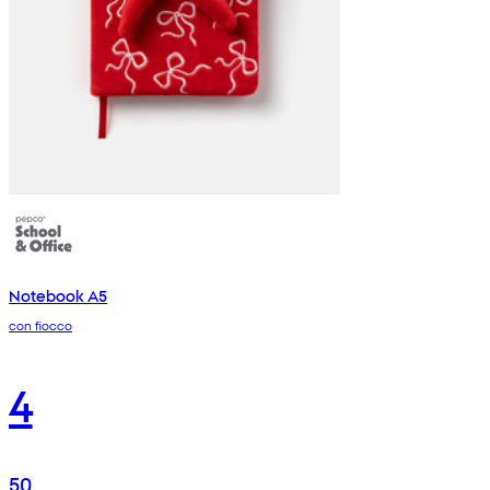
Notebook A5
con fiocco
4
50