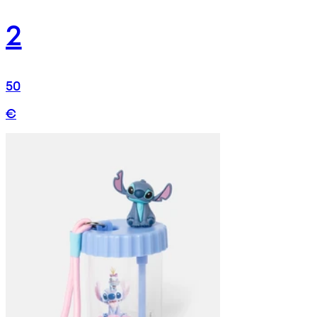
2
50
€