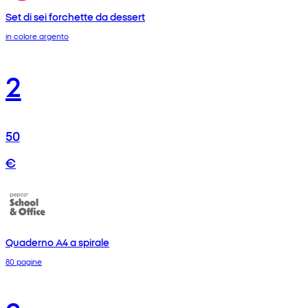
Set di sei forchette da dessert
in colore argento
2
50
€
Quaderno A4 a spirale
80 pagine