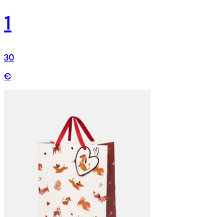
1
30
€