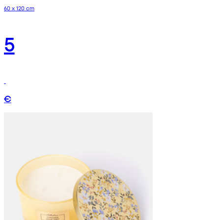
60 x 120 cm
5
€