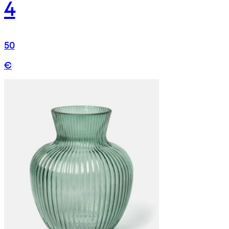
4
50
€