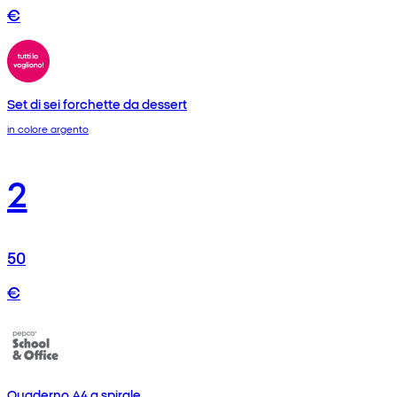
€
Set di sei forchette da dessert
in colore argento
2
50
€
Quaderno A4 a spirale