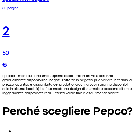
80 pagine
2
50
€
I prodotti mostrati sono un'anteprima dell'offerta in arrivo e saranno
gradualmente disponibili nei negozi. L'offerta in negozio può variare in termini di
prezzo, quantità e disponibilità del prodotto (alcuni articoli saranno disponibili
solo in alcune località). Le foto mostrano design di esempio e possono differire
leggermente dai prodotti reali. Offerta valida fino a esaurimento scorte.
Perché scegliere Pepco?