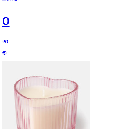
0
90
€