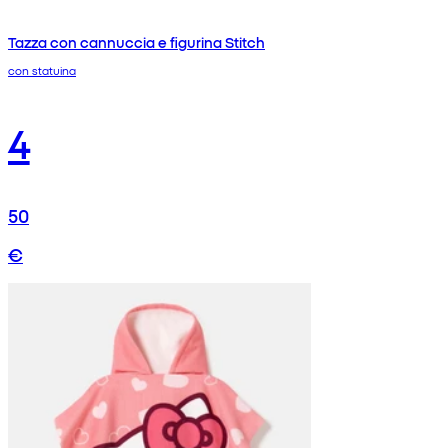
Tazza con cannuccia e figurina Stitch
con statuina
4
50
€