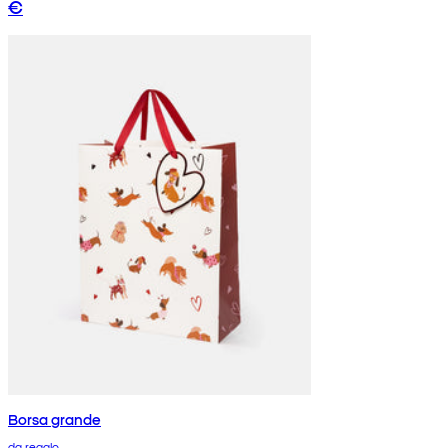
€
Borsa grande
da regalo