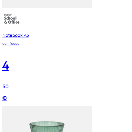
Notebook A5
con fiocco
4
50
€