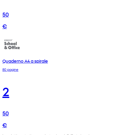
50
€
Quaderno A4 a spirale
80 pagine
2
50
€