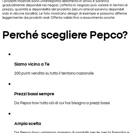
I prodotti mostrati sono un'anteprima dell'offerta in arrivo e saranno
gradualmente disponibili nei negozi. L'offerta in negozio può variare in termini di
prezzo, quantità e disponibilità del prodotto (alcuni articoli saranno disponibili
solo in alcune località). Le foto mostrano design di esempio e possono differire
leggermente dai prodotti reali. Offerta valida fino a esaurimento scorte.
Perché scegliere Pepco?
Siamo vicino a Te
200 punti vendita su tutto il territorio nazionale.
Prezzi bassi sempre
Da Pepco trovi tutto ciò di cui hai bisogno a prezzi bassi.
Ampia scelta
Da Pepco trovi un'ampia gamma di prodotti per te, per la famiglia e