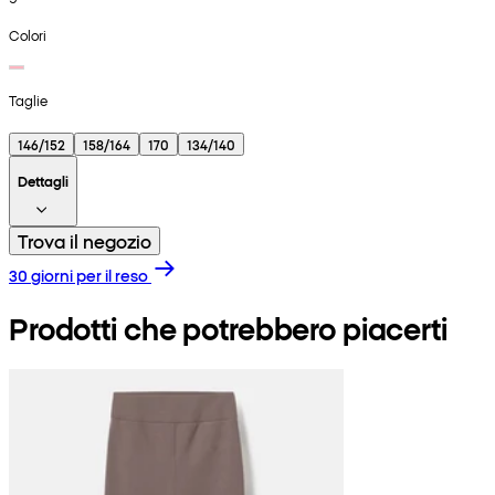
Colori
Taglie
146/152
158/164
170
134/140
Dettagli
Trova il negozio
30 giorni per il reso
Prodotti che potrebbero piacerti