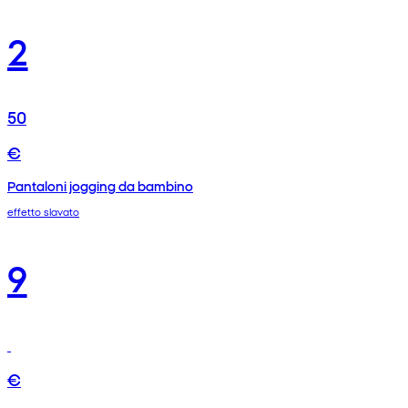
2
50
€
Pantaloni jogging da bambino
effetto slavato
9
€