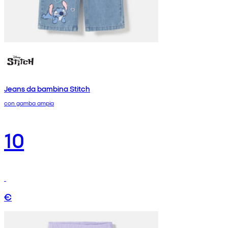
Jeans da bambina Stitch
con gamba ampia
10
€