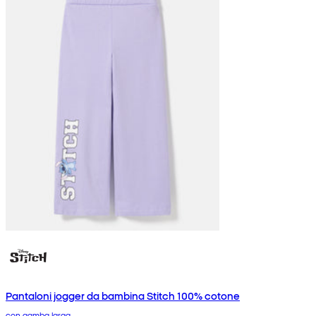
Pantaloni jogger da bambina Stitch 100% cotone
con gamba larga