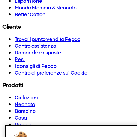
Espansione
Mondo Mamma & Neonato
Better Cotton
Cliente
Trova il punto vendita Pepco
Centro assistenza
Domande e risposte
Resi
I consigli di Pepco
Centro di preferenze sui Cookie
Prodotti
Collezioni
Neonato
Bambino
Casa
Donna
Uomo