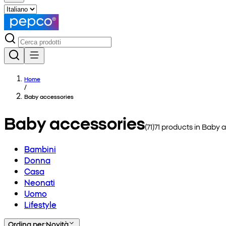
Home
/
Baby accessories
Baby accessories
(
71
)
71
products in
Baby a
Bambini
Donna
Casa
Neonati
Uomo
Lifestyle
Ordina per
:
Novità