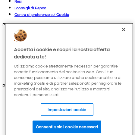
Resi
I consigli di Pepco
Centro di preferenze sui Cookie
Prodotti
Collezioni
Neonato
Accetta i cookie e scopri la nostra offerta
Bambino
Casa
dedicata a te!
Donna
Utilizziamo cookie strettamente necessari per garantire il
Uomo
corretto funzionamento del nostro sito web. Con il tuo
Hobby e tempo libero
consenso, possiamo utilizzare anche cookie analitici e di
marketing (nostri e di partner selezionati) per migliorare le
Puoi anche trovarci su
prestazioni del sito, analizzarne l’utilizzo e mostrarti
contenuti personalizzati.
Impostazioni cookie
Consenti solo i cookie necessari