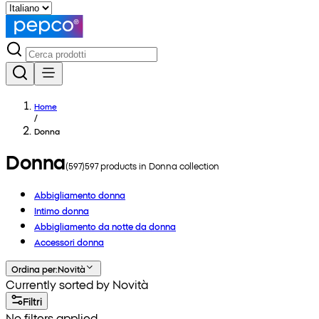
Home
/
Donna
Donna
(
597
)
597
products in
Donna
collection
Abbigliamento donna
Intimo donna
Abbigliamento da notte da donna
Accessori donna
Ordina per
:
Novità
Currently sorted by Novità
Filtri
No filters applied