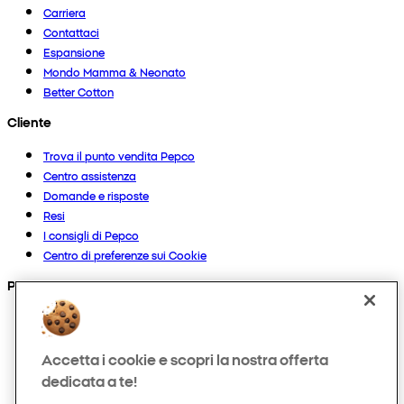
Carriera
Contattaci
Espansione
Mondo Mamma & Neonato
Better Cotton
Cliente
Trova il punto vendita Pepco
Centro assistenza
Domande e risposte
Resi
I consigli di Pepco
Centro di preferenze sui Cookie
Prodotti
Collezioni
Neonato
Accetta i cookie e scopri la nostra offerta
Bambino
dedicata a te!
Casa
Donna