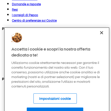
Domande e risposte
Resi
I consigli di Pepco
Centro di preferenze sui Cookie
Prodotti
Collezioni
Neonato
Accetta i cookie e scopri la nostra offerta
Bambino
Casa
dedicata a te!
Donna
Utilizziamo cookie strettamente necessari per garantire il
Uomo
corretto funzionamento del nostro sito web. Con il tuo
Hobby e tempo libero
consenso, possiamo utilizzare anche cookie analitici e di
marketing (nostri e di partner selezionati) per migliorare le
Puoi anche trovarci su
prestazioni del sito, analizzarne l’utilizzo e mostrarti
contenuti personalizzati.
Impostazioni cookie