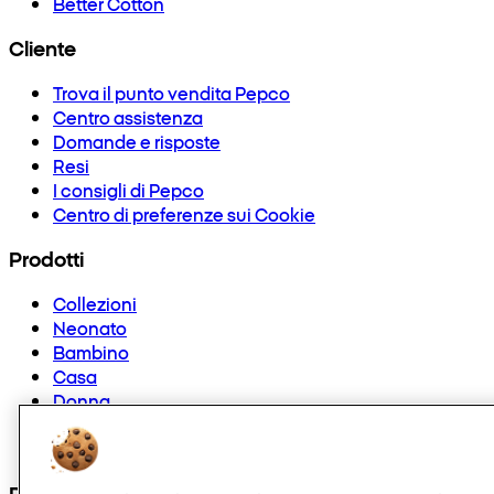
Better Cotton
Cliente
Trova il punto vendita Pepco
Centro assistenza
Domande e risposte
Resi
I consigli di Pepco
Centro di preferenze sui Cookie
Prodotti
Collezioni
Neonato
Bambino
Casa
Donna
Uomo
Hobby e tempo libero
Puoi anche trovarci su