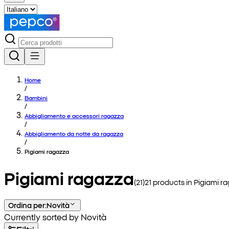
Home
/
Bambini
/
Abbigliamento e accessori ragazza
/
Abbigliamento da notte da ragazza
/
Pigiami ragazza
Pigiami ragazza
(
21
)
21
products in
Pigiami r
Ordina per
:
Novità
Currently sorted by Novità