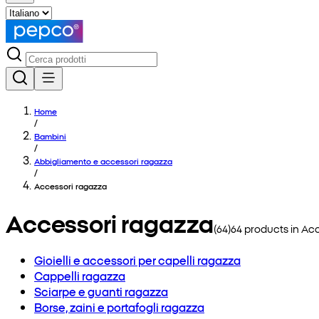
Home
/
Bambini
/
Abbigliamento e accessori ragazza
/
Accessori ragazza
Accessori ragazza
(
64
)
64
products in
Acc
Gioielli e accessori per capelli ragazza
Cappelli ragazza
Sciarpe e guanti ragazza
Borse, zaini e portafogli ragazza