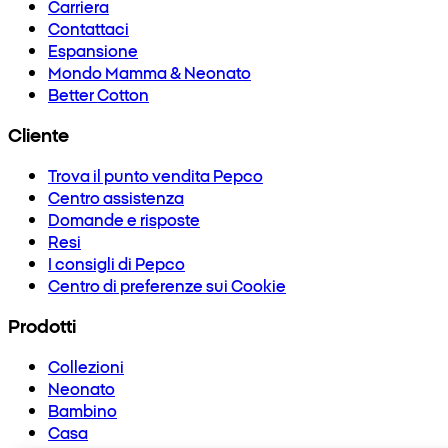
Carriera
Contattaci
Espansione
Mondo Mamma & Neonato
Better Cotton
Cliente
Trova il punto vendita Pepco
Centro assistenza
Domande e risposte
Resi
I consigli di Pepco
Centro di preferenze sui Cookie
Prodotti
Collezioni
Neonato
Bambino
Casa