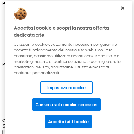
Prodotti
Collezioni
Neonato
Accetta i cookie e scopri la nostra offerta
Bambino
Casa
dedicata a te!
Donna
Utilizziamo cookie strettamente necessari per garantire il
Uomo
corretto funzionamento del nostro sito web. Con il tuo
Hobby e tempo libero
consenso, possiamo utilizzare anche cookie analitici e di
marketing (nostri e di partner selezionati) per migliorare le
Puoi anche trovarci su
prestazioni del sito, analizzarne l’utilizzo e mostrarti
contenuti personalizzati.
Impostazioni cookie
Consenti solo i cookie necessari
Copyright © 2026 Pepco. Tutti i diritti riservati.
Accetta tutti i cookie
Selected Language: