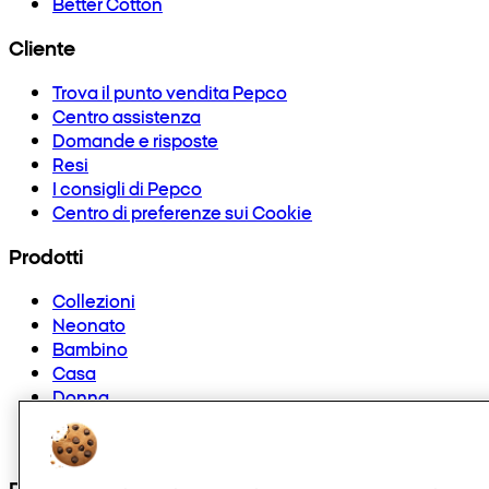
Better Cotton
Cliente
Trova il punto vendita Pepco
Centro assistenza
Domande e risposte
Resi
I consigli di Pepco
Centro di preferenze sui Cookie
Prodotti
Collezioni
Neonato
Bambino
Casa
Donna
Uomo
Hobby e tempo libero
Puoi anche trovarci su