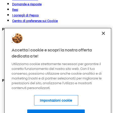
Domande e risposte
Resi
I consigli di Pepco
Centro di preferenze sui Cookie
Prodotti
Collezioni
Neonato
Accetta i cookie e scopri la nostra offerta
Bambino
Casa
dedicata a te!
Donna
Utilizziamo cookie strettamente necessari per garantire il
Uomo
corretto funzionamento del nostro sito web. Con il tuo
Hobby e tempo libero
consenso, possiamo utilizzare anche cookie analitici e di
marketing (nostri e di partner selezionati) per migliorare le
Puoi anche trovarci su
prestazioni del sito, analizzarne l’utilizzo e mostrarti
contenuti personalizzati.
Impostazioni cookie