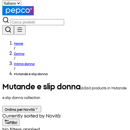
Home
/
Donna
/
Intimo donna
/
Mutande e slip donna
Mutande e slip donna
(
60
)
60
products in
Mutande
e slip donna
collection
Ordina per
:
Novità
Currently sorted by Novità
Filtri
No filters applied