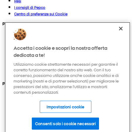
Resi
I consigli di Pepco
Centro di preferenze sui Cookie
Prodotti
Collezioni
Neonato
Accetta i cookie e scopri la nostra offerta
Bambino
Casa
dedicata a te!
Donna
Utilizziamo cookie strettamente necessari per garantire il
Uomo
corretto funzionamento del nostro sito web. Con il tuo
Hobby e tempo libero
consenso, possiamo utilizzare anche cookie analitici e di
marketing (nostri e di partner selezionati) per migliorare le
Puoi anche trovarci su
prestazioni del sito, analizzarne l’utilizzo e mostrarti
contenuti personalizzati.
Impostazioni cookie
Consenti solo i cookie necessari