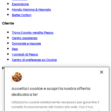
Espansione
Mondo Mamma & Neonato
Better Cotton
Cliente
Trova il punto vendita Pepco
Centro assistenza
Domande e risposte
Resi
I consigli di Pepco
Centro di preferenze sui Cookie
Prodotti
Collezioni
Neonato
Accetta i cookie e scopri la nostra offerta
Bambino
Casa
dedicata a te!
Donna
Utilizziamo cookie strettamente necessari per garantire il
Uomo
corretto funzionamento del nostro sito web. Con il tuo
Hobby e tempo libero