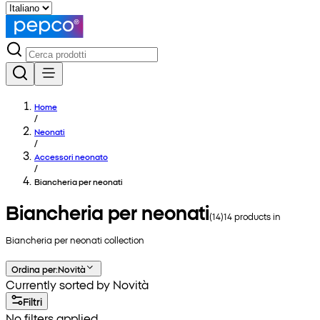
Home
/
Neonati
/
Accessori neonato
/
Biancheria per neonati
Biancheria per neonati
(
14
)
14
products in
Biancheria per neonati
collection
Ordina per
:
Novità
Currently sorted by Novità
Filtri
No filters applied