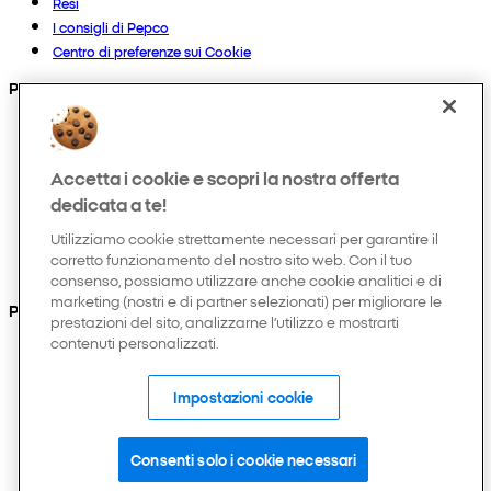
Resi
I consigli di Pepco
Centro di preferenze sui Cookie
Prodotti
Collezioni
Neonato
Accetta i cookie e scopri la nostra offerta
Bambino
Casa
dedicata a te!
Donna
Utilizziamo cookie strettamente necessari per garantire il
Uomo
corretto funzionamento del nostro sito web. Con il tuo
Hobby e tempo libero
consenso, possiamo utilizzare anche cookie analitici e di
marketing (nostri e di partner selezionati) per migliorare le
Puoi anche trovarci su
prestazioni del sito, analizzarne l’utilizzo e mostrarti
contenuti personalizzati.
Impostazioni cookie
Consenti solo i cookie necessari