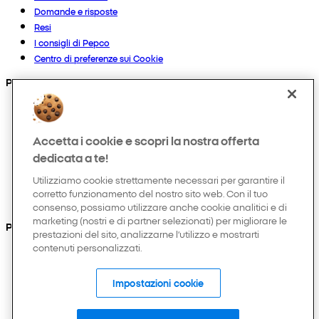
Domande e risposte
Resi
I consigli di Pepco
Centro di preferenze sui Cookie
Prodotti
Collezioni
Neonato
Accetta i cookie e scopri la nostra offerta
Bambino
Casa
dedicata a te!
Donna
Utilizziamo cookie strettamente necessari per garantire il
Uomo
corretto funzionamento del nostro sito web. Con il tuo
Hobby e tempo libero
consenso, possiamo utilizzare anche cookie analitici e di
marketing (nostri e di partner selezionati) per migliorare le
Puoi anche trovarci su
prestazioni del sito, analizzarne l’utilizzo e mostrarti
contenuti personalizzati.
Impostazioni cookie