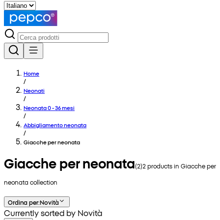
Home
/
Neonati
/
Neonata 0 - 36 mesi
/
Abbigliamento neonata
/
Giacche per neonata
Giacche per neonata
(
2
)
2
products in
Giacche per
neonata
collection
Ordina per
:
Novità
Currently sorted by Novità