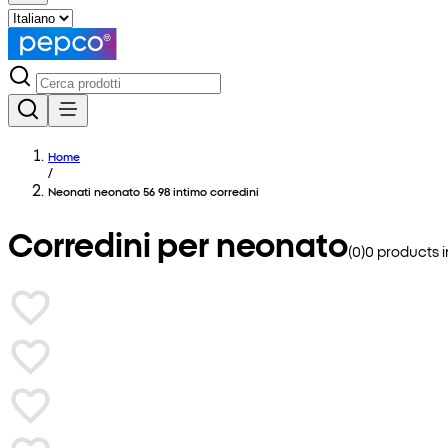
Home
/
Neonati neonato 56 98 intimo corredini
Corredini per neonato
(
0
)
0
products 