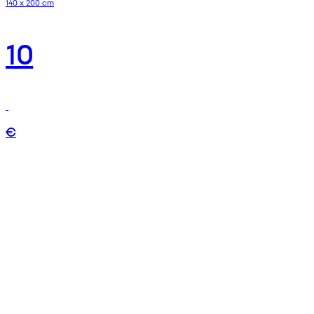
140 x 200 cm
10
€