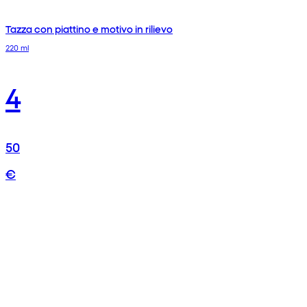
Tazza con piattino e motivo in rilievo
220 ml
4
50
€