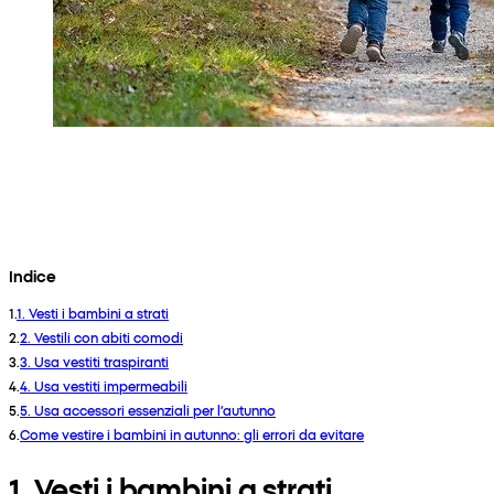
Indice
1
.
1. Vesti i bambini a strati
2
.
2. Vestili con abiti comodi
3
.
3. Usa vestiti traspiranti
4
.
4. Usa vestiti impermeabili
5
.
5. Usa accessori essenziali per l’autunno
6
.
Come vestire i bambini in autunno: gli errori da evitare
1. Vesti i bambini a strati