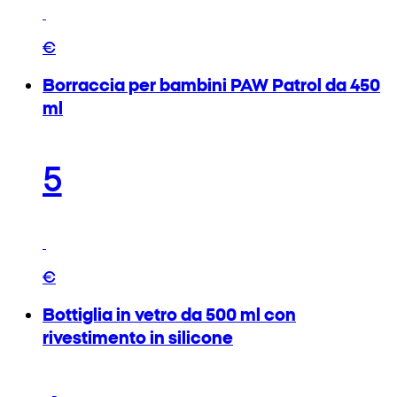
€
Borraccia per bambini PAW Patrol da 450
ml
5
€
Bottiglia in vetro da 500 ml con
rivestimento in silicone