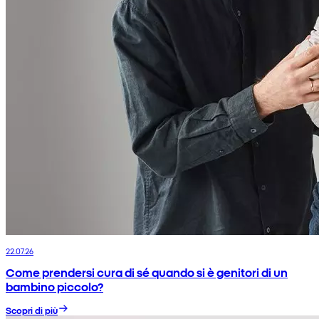
22.07.26
Come prendersi cura di sé quando si è genitori di un
bambino piccolo?
Scopri di più