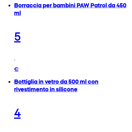
Borraccia per bambini PAW Patrol da 450
ml
5
€
Bottiglia in vetro da 500 ml con
rivestimento in silicone
4