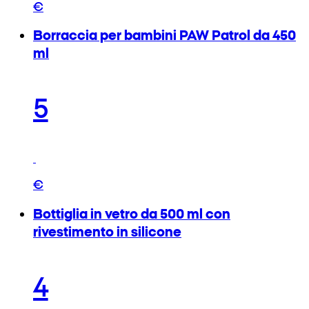
€
Borraccia per bambini PAW Patrol da 450
ml
5
€
Bottiglia in vetro da 500 ml con
rivestimento in silicone
4