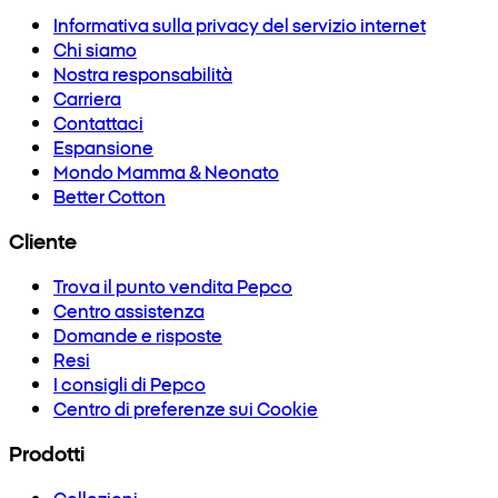
Informativa sulla privacy del servizio internet
Chi siamo
Nostra responsabilità
Carriera
Contattaci
Espansione
Mondo Mamma & Neonato
Better Cotton
Cliente
Trova il punto vendita Pepco
Centro assistenza
Domande e risposte
Resi
I consigli di Pepco
Centro di preferenze sui Cookie
Prodotti