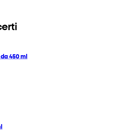
erti
 da 450 ml
l