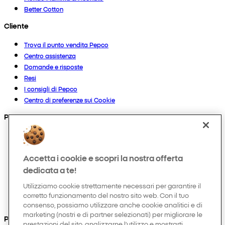
Better Cotton
Cliente
Trova il punto vendita Pepco
Centro assistenza
Domande e risposte
Resi
I consigli di Pepco
Centro di preferenze sui Cookie
Prodotti
Collezioni
Neonato
Accetta i cookie e scopri la nostra offerta
Bambino
dedicata a te!
Casa
Donna
Utilizziamo cookie strettamente necessari per garantire il
Uomo
corretto funzionamento del nostro sito web. Con il tuo
Hobby e tempo libero
consenso, possiamo utilizzare anche cookie analitici e di
marketing (nostri e di partner selezionati) per migliorare le
Puoi anche trovarci su
prestazioni del sito, analizzarne l’utilizzo e mostrarti