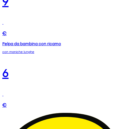
9
€
Felpa da bambina con ricamo
con maniche lunghe
6
€