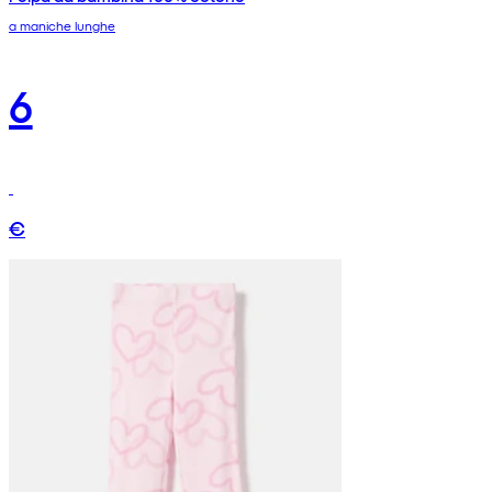
a maniche lunghe
6
€