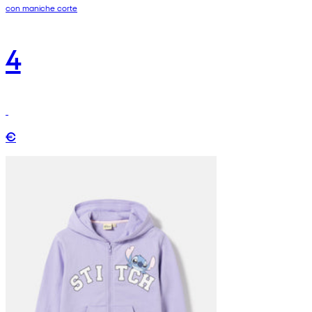
con maniche corte
4
€