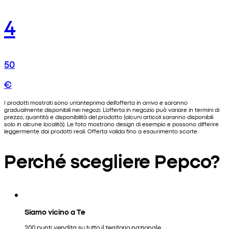
4
50
€
I prodotti mostrati sono un'anteprima dell'offerta in arrivo e saranno
gradualmente disponibili nei negozi. L'offerta in negozio può variare in termini di
prezzo, quantità e disponibilità del prodotto (alcuni articoli saranno disponibili
solo in alcune località). Le foto mostrano design di esempio e possono differire
leggermente dai prodotti reali. Offerta valida fino a esaurimento scorte.
Perché scegliere Pepco?
Siamo vicino a Te
200 punti vendita su tutto il territorio nazionale.