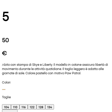
5
50
€
Abito con stampa di Skye e Liberty. Il modello in cotone assicura libertà di
movimento durante le attività quotidiane. Il taglio leggero è adatto alle
giornate di sole. Colore pastello con motivo Paw Patrol.
Colori
Taglie
104
110
116
122
128
134