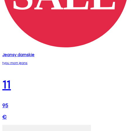
Jeansy damskie
typu mom jeans
11
95
€