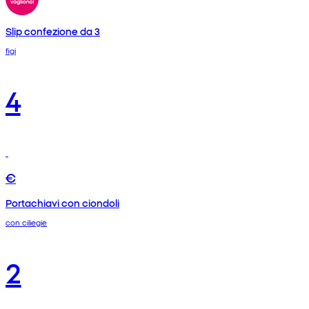
Slip confezione da 3
figi
4
€
Portachiavi con ciondoli
con ciliegie
2