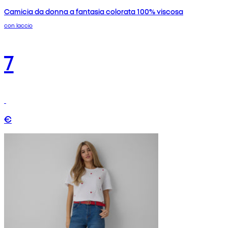
Camicia da donna a fantasia colorata 100% viscosa
con laccio
7
€