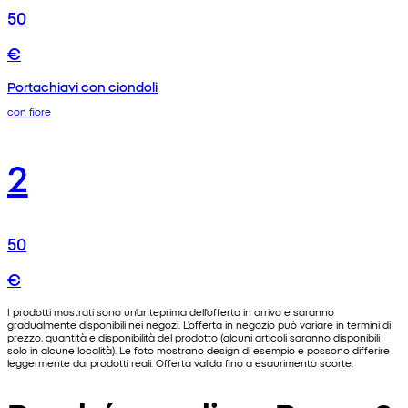
50
€
Portachiavi con ciondoli
con fiore
2
50
€
I prodotti mostrati sono un'anteprima dell'offerta in arrivo e saranno
gradualmente disponibili nei negozi. L'offerta in negozio può variare in termini di
prezzo, quantità e disponibilità del prodotto (alcuni articoli saranno disponibili
solo in alcune località). Le foto mostrano design di esempio e possono differire
leggermente dai prodotti reali. Offerta valida fino a esaurimento scorte.