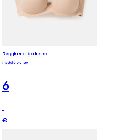
Reggiseno da donna
modello plunge
6
€