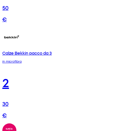
50
€
Calze Bekkin pacco da 3
in microfibra
2
30
€