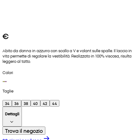
€
Abito da donna in azzurro con scollo a V e volant sulle spalle. Il laccio in
vita permette di regolare la vestibilità. Realizzato in 100% viscosa, risulta
leggero al tatto.
Colori
Taglie
34
36
38
40
42
44
Dettagli
Trova il negozio