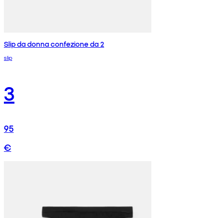
Slip da donna confezione da 2
slip
3
95
€