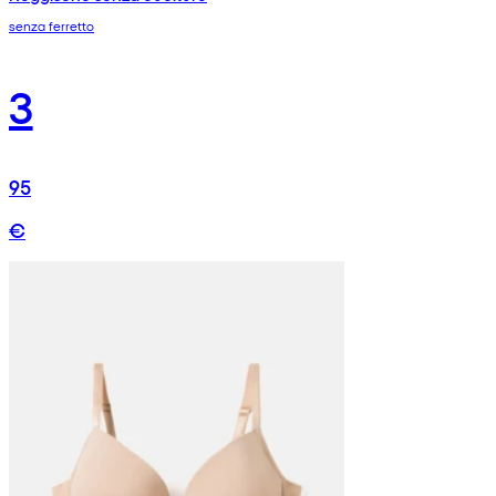
senza ferretto
3
95
€