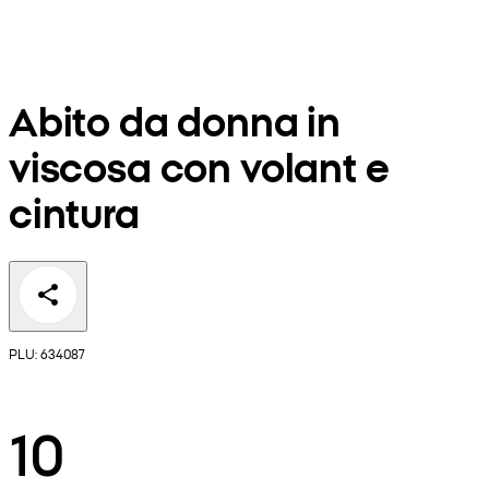
Abito da donna in
viscosa con volant e
cintura
PLU: 634087
10