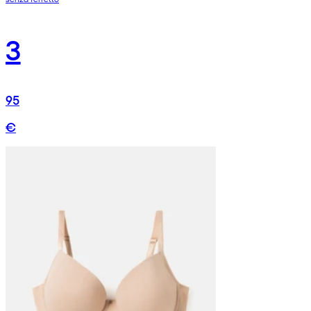
3
95
€