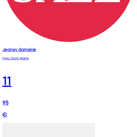
Jeansy damskie
typu mom jeans
11
95
€