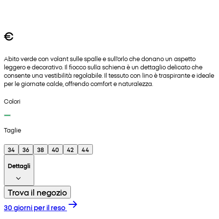
€
Abito verde con volant sulle spalle e sull'orlo che donano un aspetto
leggero e decorativo. Il fiocco sulla schiena è un dettaglio delicato che
consente una vestibilità regolabile. Il tessuto con lino è traspirante e ideale
per le giornate calde, offrendo comfort e naturalezza.
Colori
Taglie
34
36
38
40
42
44
Dettagli
Trova il negozio
30 giorni per il reso