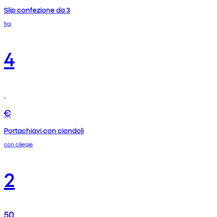
Slip confezione da 3
figi
4
€
Portachiavi con ciondoli
con ciliegie
2
50