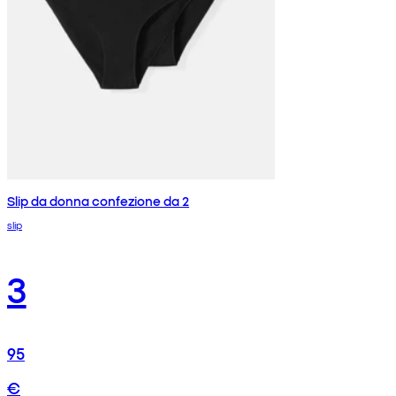
Slip da donna confezione da 2
slip
3
95
€