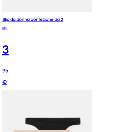
Slip da donna confezione da 2
slip
3
95
€