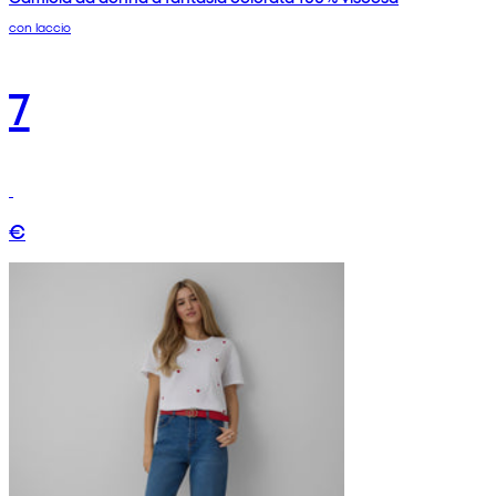
con laccio
7
€