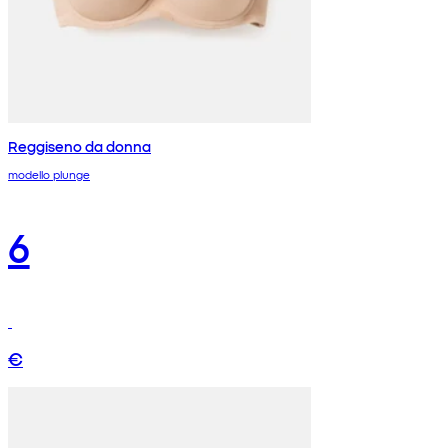
Reggiseno da donna
modello plunge
6
€