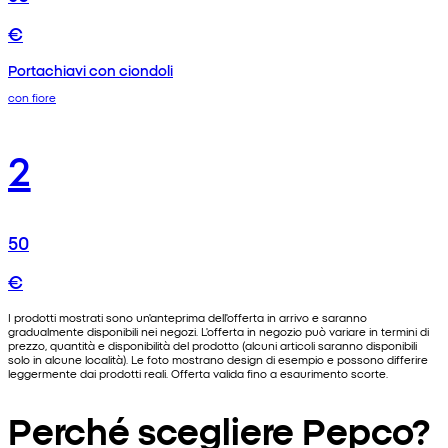
€
Portachiavi con ciondoli
con fiore
2
50
€
I prodotti mostrati sono un'anteprima dell'offerta in arrivo e saranno
gradualmente disponibili nei negozi. L'offerta in negozio può variare in termini di
prezzo, quantità e disponibilità del prodotto (alcuni articoli saranno disponibili
solo in alcune località). Le foto mostrano design di esempio e possono differire
leggermente dai prodotti reali. Offerta valida fino a esaurimento scorte.
Perché scegliere Pepco?