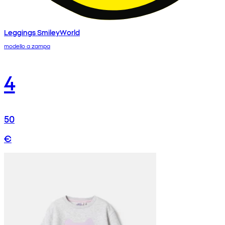
Leggings SmileyWorld
modello a zampa
4
50
€