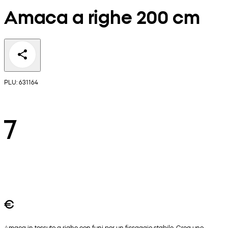
Amaca a righe 200 cm
PLU: 631164
7
€
Amaca in tessuto a righe con funi per un fissaggio stabile. Crea uno