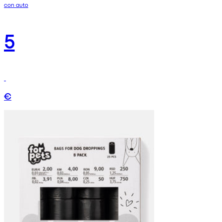
con auto
5
€