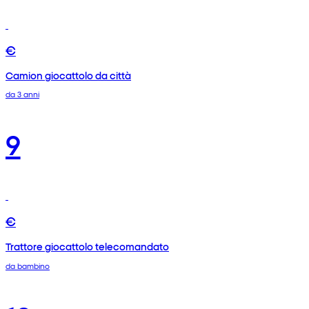
€
Camion giocattolo da città
da 3 anni
9
€
Trattore giocattolo telecomandato
da bambino