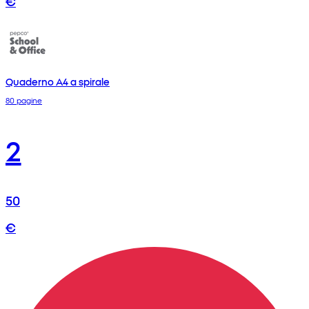
€
Quaderno A4 a spirale
80 pagine
2
50
€