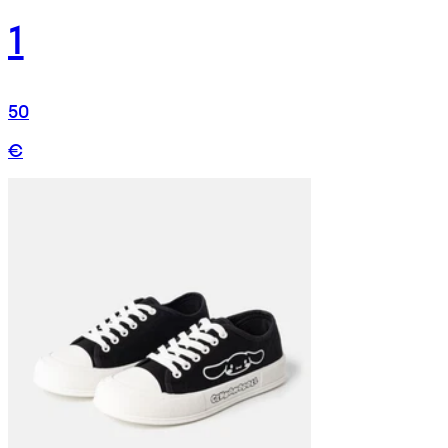
1
50
€