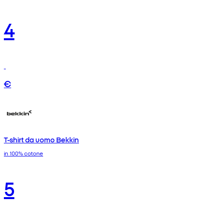
4
€
T-shirt da uomo Bekkin
in 100% cotone
5