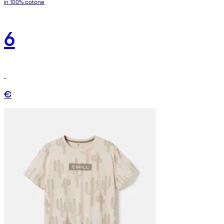
in 100% cotone
6
€