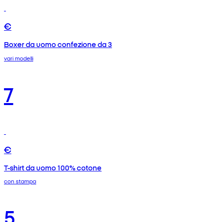
€
Boxer da uomo confezione da 3
vari modelli
7
€
T-shirt da uomo 100% cotone
con stampa
5