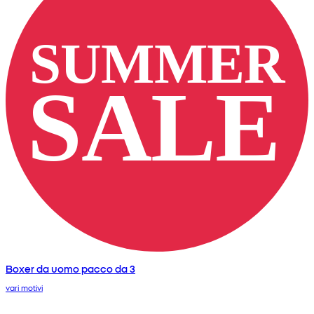
Boxer da uomo pacco da 3
vari motivi