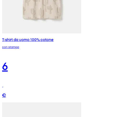
T-shirt da uomo 100% cotone
con stampa
6
€