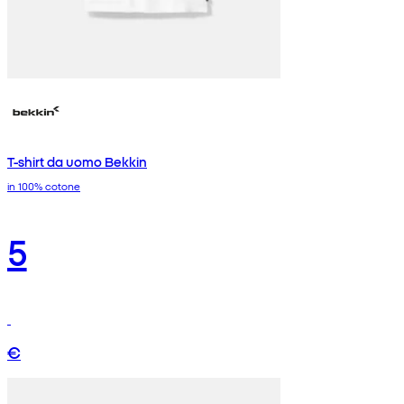
T-shirt da uomo Bekkin
in 100% cotone
5
€