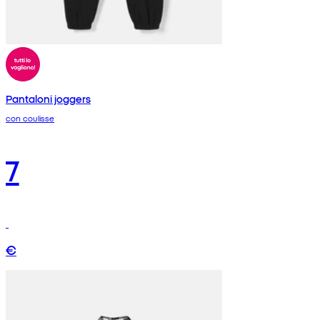
Pantaloni joggers
con coulisse
7
€