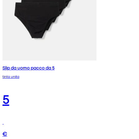
Slip da uomo pacco da 5
tinta unita
5
€