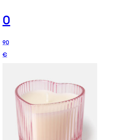
0
90
€