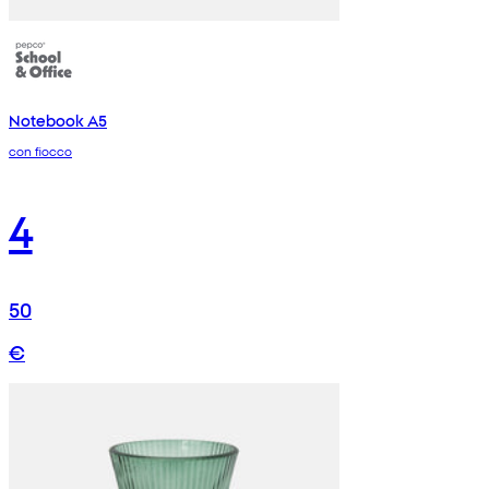
Notebook A5
con fiocco
4
50
€