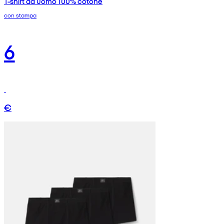
T-shirt da uomo 100% cotone
con stampa
6
€