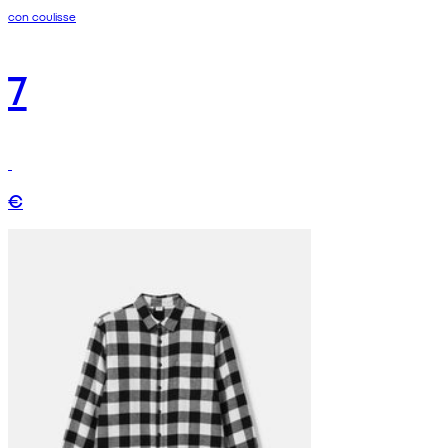
con coulisse
7
€