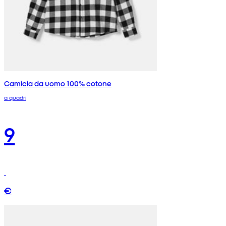
Camicia da uomo 100% cotone
a quadri
9
€