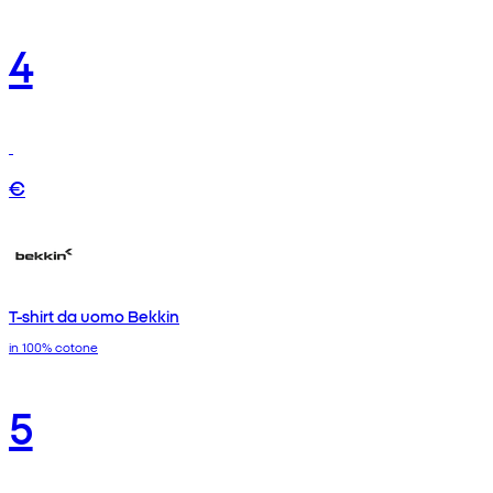
4
€
T-shirt da uomo Bekkin
in 100% cotone
5