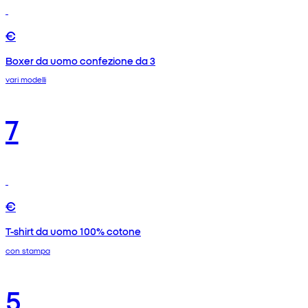
€
Boxer da uomo confezione da 3
vari modelli
7
€
T-shirt da uomo 100% cotone
con stampa
5