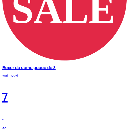
Boxer da uomo pacco da 3
vari motivi
7
€