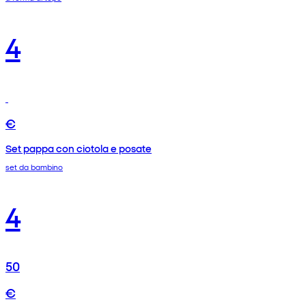
4
€
Set pappa con ciotola e posate
set da bambino
4
50
€