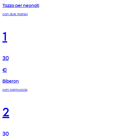
Tazza per neonati
con due manici
1
30
€
Biberon
con cannuccia
2
30