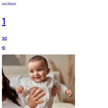
con fiocco
1
30
€