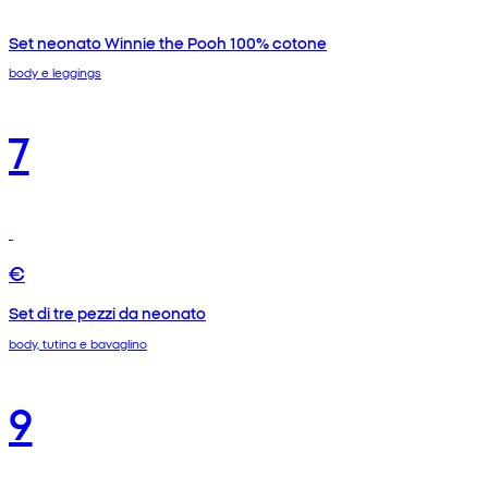
Set neonato Winnie the Pooh 100% cotone
body e leggings
7
€
Set di tre pezzi da neonato
body, tutina e bavaglino
9