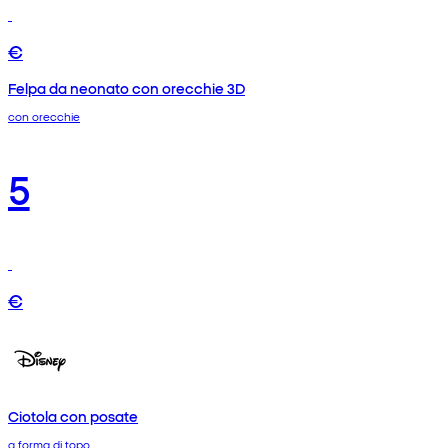
€
Felpa da neonato con orecchie 3D
con orecchie
5
€
Ciotola con posate
a forma di topo