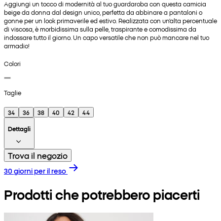
Aggiungi un tocco di modernità al tuo guardaroba con questa camicia
beige da donna dal design unico, perfetta da abbinare a pantaloni o
gonne per un look primaverile ed estivo. Realizzata con un'alta percentuale
di viscosa, è morbidissima sulla pelle, traspirante e comodissima da
indossare tutto il giorno. Un capo versatile che non può mancare nel tuo
armadio!
Colori
Taglie
34
36
38
40
42
44
Dettagli
Trova il negozio
30 giorni per il reso
Prodotti che potrebbero piacerti