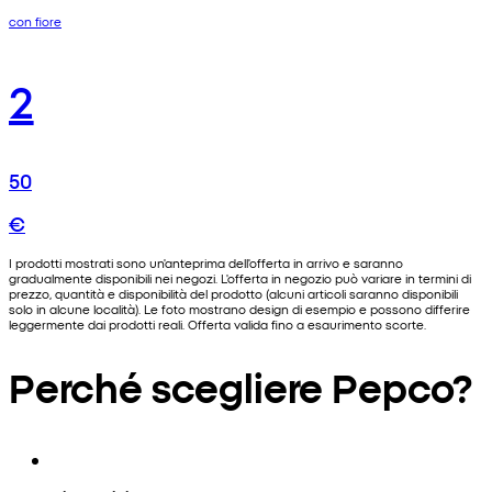
con fiore
2
50
€
I prodotti mostrati sono un'anteprima dell'offerta in arrivo e saranno
gradualmente disponibili nei negozi. L'offerta in negozio può variare in termini di
prezzo, quantità e disponibilità del prodotto (alcuni articoli saranno disponibili
solo in alcune località). Le foto mostrano design di esempio e possono differire
leggermente dai prodotti reali. Offerta valida fino a esaurimento scorte.
Perché scegliere Pepco?