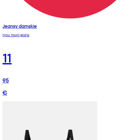
Jeansy damskie
typu mom jeans
11
95
€