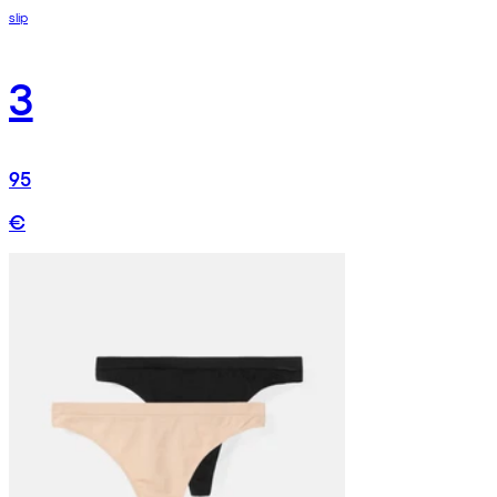
slip
3
95
€