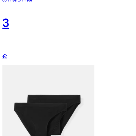
con inserto in rete
3
€