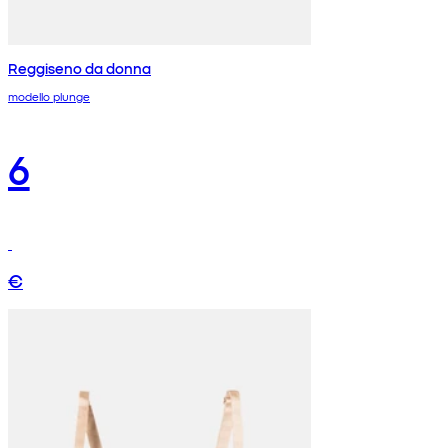
Reggiseno da donna
modello plunge
6
€