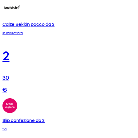
Calze Bekkin pacco da 3
in microfibra
2
30
€
Slip confezione da 3
figi