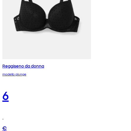
Reggiseno da donna
modello plunge
6
€