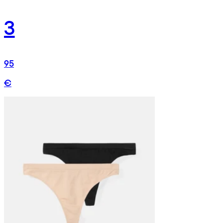
3
95
€