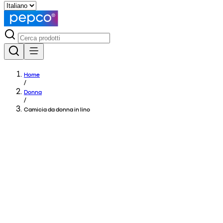
Home
/
Donna
/
Camicia da donna in lino