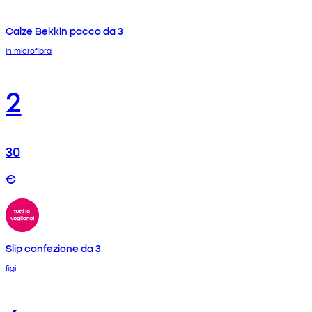
Calze Bekkin pacco da 3
in microfibra
2
30
€
Slip confezione da 3
figi