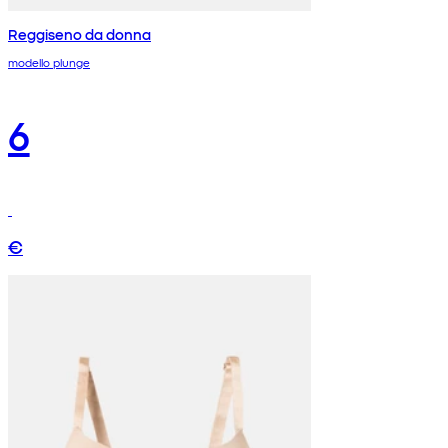
Reggiseno da donna
modello plunge
6
€