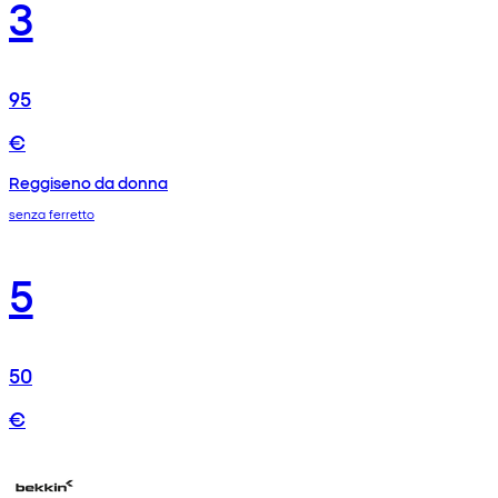
3
95
€
Reggiseno da donna
senza ferretto
5
50
€