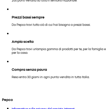
200 punti vendita su tutto il territorio nazionale.
Prezzi bassi sempre
Da Pepco trovi tutto ciò di cui hai bisogno a prezzi bassi.
Ampia scelta
Da Pepco trovi un'ampia gamma di prodotti per te, per la famiglia e
per la casa.
Compra senza paura
Reso entro 30 giorni in ogni punto vendita in tutta Italia.
Pepco
Informativa sulla privacy del servizio internet