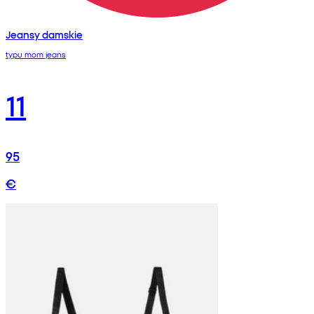
Jeansy damskie
typu mom jeans
11
95
€