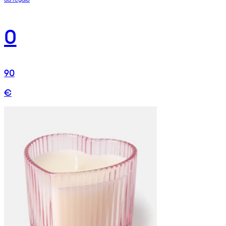
0
90
€