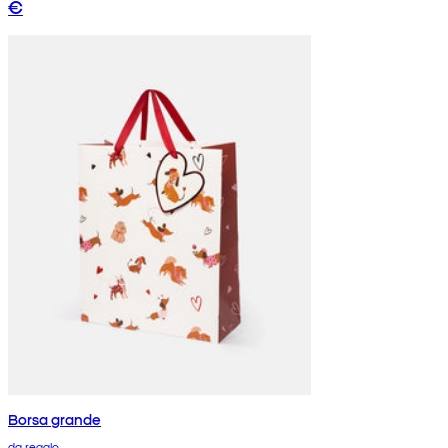
€
Borsa grande
da regalo