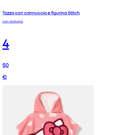
Tazza con cannuccia e figurina Stitch
con statuina
4
50
€