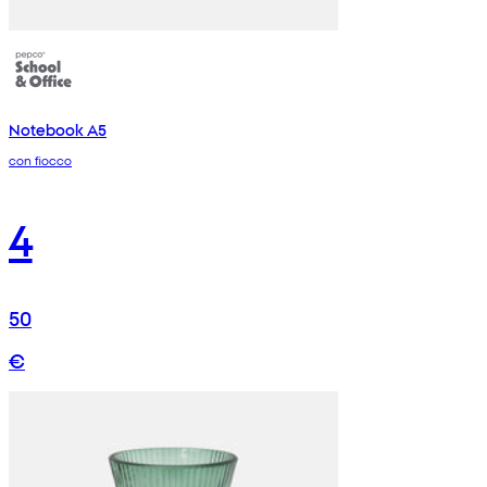
Notebook A5
con fiocco
4
50
€