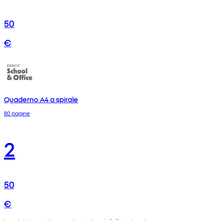
50
€
Quaderno A4 a spirale
80 pagine
2
50
€