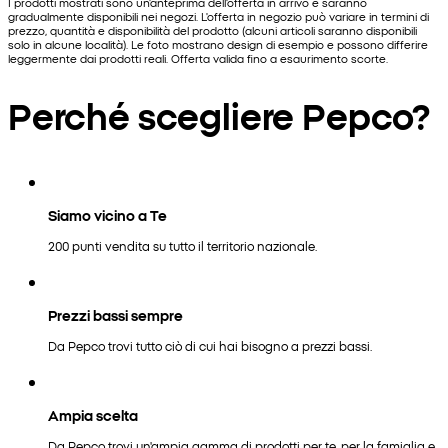
I prodotti mostrati sono un'anteprima dell'offerta in arrivo e saranno
gradualmente disponibili nei negozi. L'offerta in negozio può variare in termini di
prezzo, quantità e disponibilità del prodotto (alcuni articoli saranno disponibili
solo in alcune località). Le foto mostrano design di esempio e possono differire
leggermente dai prodotti reali. Offerta valida fino a esaurimento scorte.
Perché scegliere Pepco?
Siamo vicino a Te
200 punti vendita su tutto il territorio nazionale.
Prezzi bassi sempre
Da Pepco trovi tutto ciò di cui hai bisogno a prezzi bassi.
Ampia scelta
Da Pepco trovi un'ampia gamma di prodotti per te, per la famiglia e