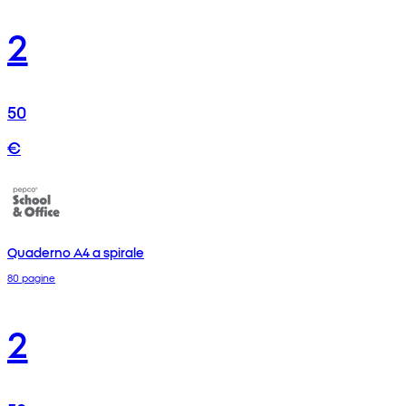
2
50
€
Quaderno A4 a spirale
80 pagine
2