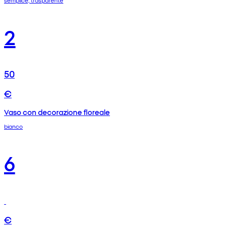
semplice, trasparente
2
50
€
Vaso con decorazione floreale
bianco
6
€