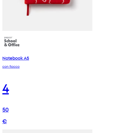
Notebook A5
con fiocco
4
50
€