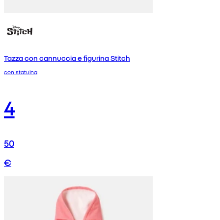
Tazza con cannuccia e figurina Stitch
con statuina
4
50
€