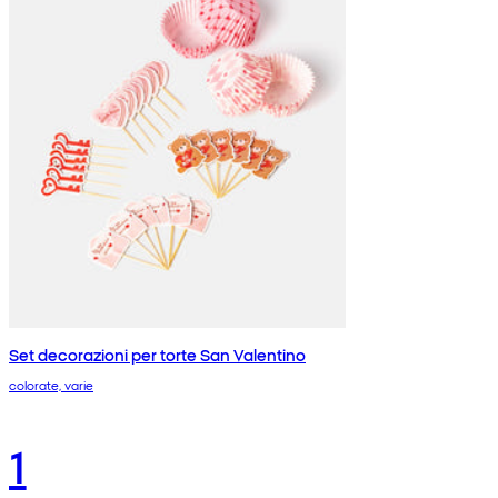
Set decorazioni per torte San Valentino
colorate, varie
1