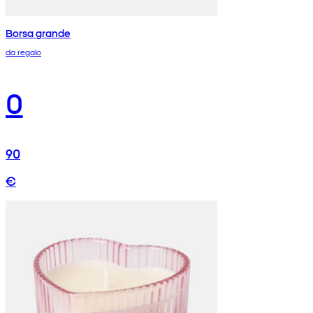
Borsa grande
da regalo
0
90
€