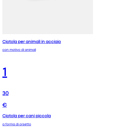
Ciotola per animali in acciaio
con motivo di animali
1
30
€
Ciotola per cani piccola
a forma di orsetto