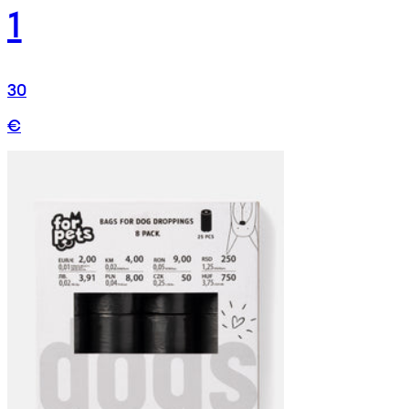
1
30
€