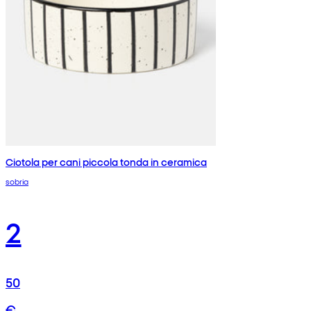
Ciotola per cani piccola tonda in ceramica
sobria
2
50
€