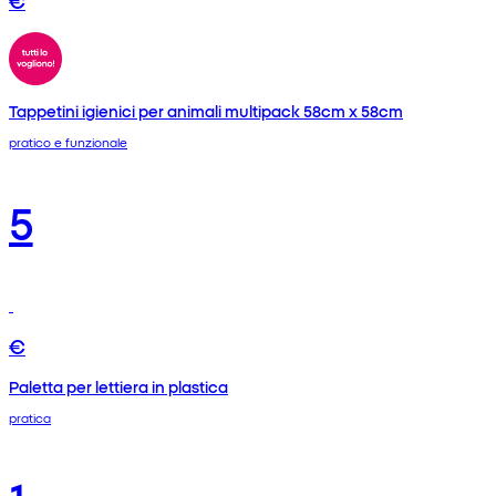
Tappetini igienici per animali multipack 58cm x 58cm
pratico e funzionale
5
€
Paletta per lettiera in plastica
pratica
1