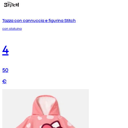
Tazza con cannuccia e figurina Stitch
con statuina
4
50
€