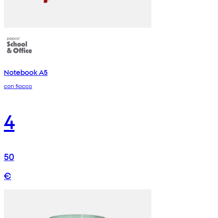
Notebook A5
con fiocco
4
50
€