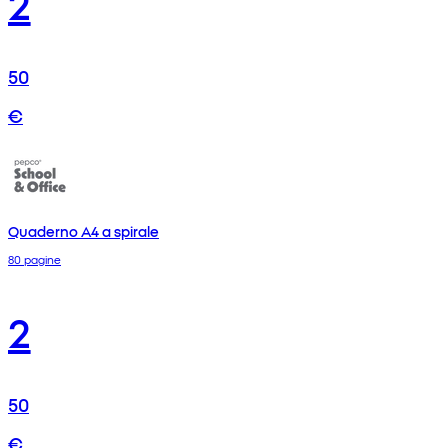
2
50
€
Quaderno A4 a spirale
80 pagine
2
50
€