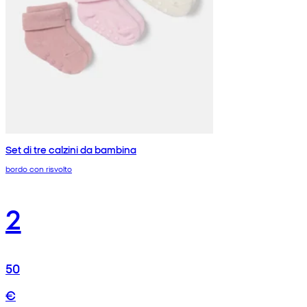
Set di tre calzini da bambina
bordo con risvolto
2
50
€