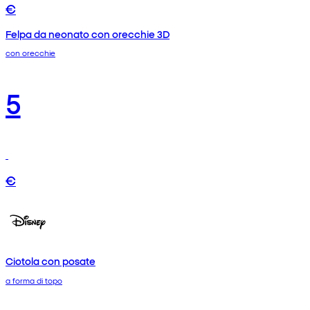
€
Felpa da neonato con orecchie 3D
con orecchie
5
€
Ciotola con posate
a forma di topo