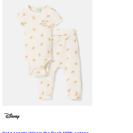
Set neonato Winnie the Pooh 100% cotone