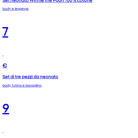
body e leggings
7
€
Set di tre pezzi da neonato
body, tutina e bavaglino
9