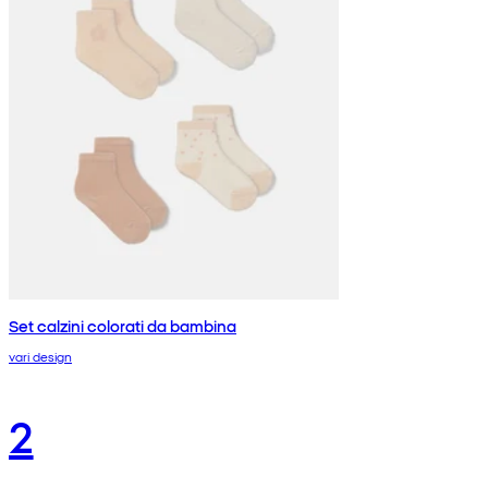
Set calzini colorati da bambina
vari design
2