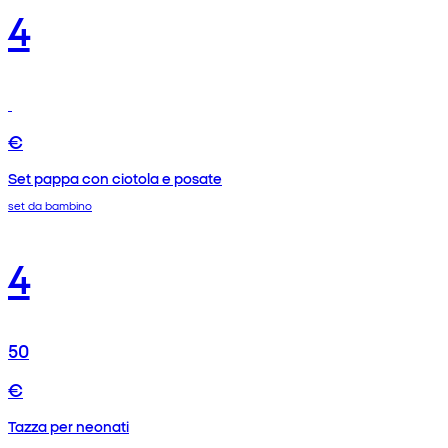
4
€
Set pappa con ciotola e posate
set da bambino
4
50
€
Tazza per neonati