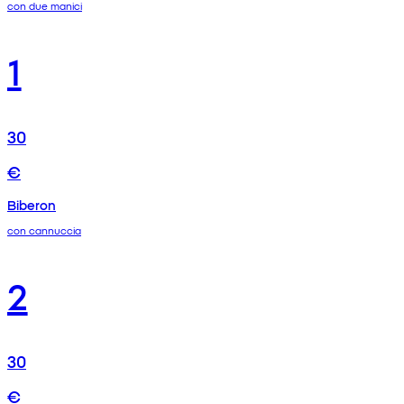
con due manici
1
30
€
Biberon
con cannuccia
2
30
€