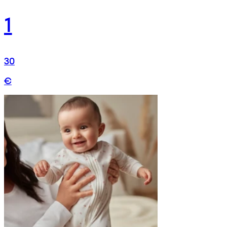
1
30
€