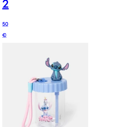
2
50
€