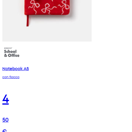
Notebook A5
con fiocco
4
50
€