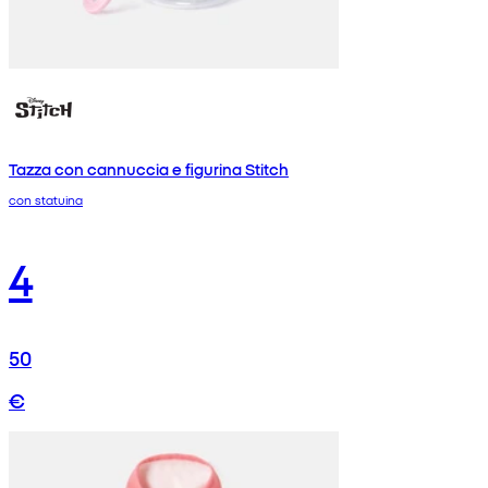
Tazza con cannuccia e figurina Stitch
con statuina
4
50
€