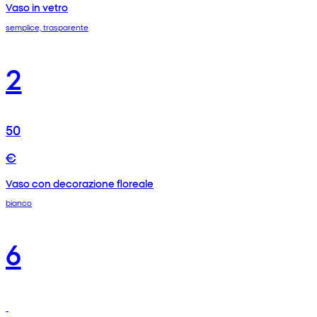
Vaso in vetro
semplice, trasparente
2
50
€
Vaso con decorazione floreale
bianco
6