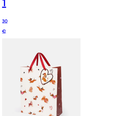
1
30
€