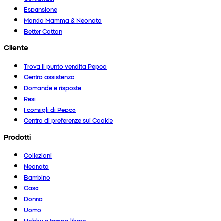
Espansione
Mondo Mamma & Neonato
Better Cotton
Cliente
Trova il punto vendita Pepco
Centro assistenza
Domande e risposte
Resi
I consigli di Pepco
Centro di preferenze sui Cookie
Prodotti
Collezioni
Neonato
Bambino
Casa
Donna
Uomo
Hobby e tempo libero