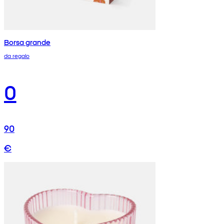
Borsa grande
da regalo
0
90
€