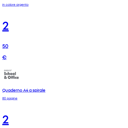
in colore argento
2
50
€
Quaderno A4 a spirale
80 pagine
2