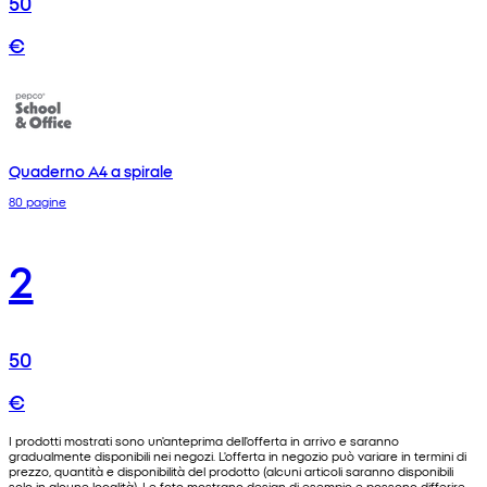
50
€
Quaderno A4 a spirale
80 pagine
2
50
€
I prodotti mostrati sono un'anteprima dell'offerta in arrivo e saranno
gradualmente disponibili nei negozi. L'offerta in negozio può variare in termini di
prezzo, quantità e disponibilità del prodotto (alcuni articoli saranno disponibili
solo in alcune località). Le foto mostrano design di esempio e possono differire