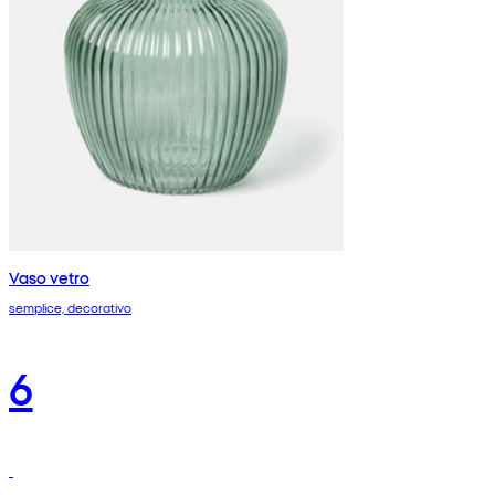
Vaso vetro
semplice, decorativo
6