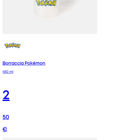
Borraccia Pokémon
450 ml
2
50
€