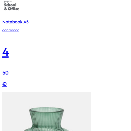
Notebook A5
con fiocco
4
50
€