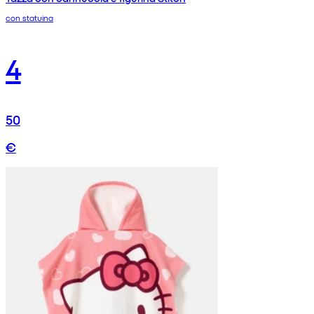
con statuina
4
50
€