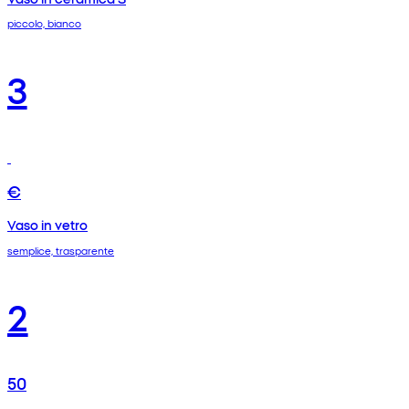
piccolo, bianco
3
€
Vaso in vetro
semplice, trasparente
2
50