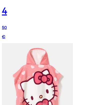
4
50
€