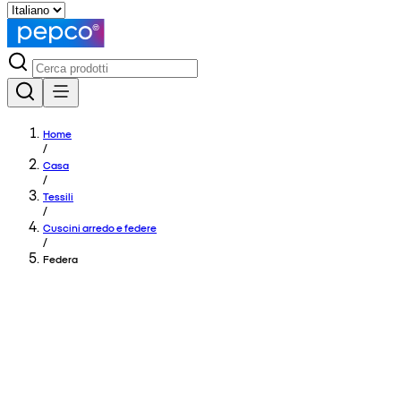
Home
/
Casa
/
Tessili
/
Cuscini arredo e federe
/
Federa