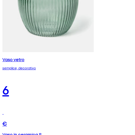
Vaso vetro
semplice, decorativo
6
€
Vaso in ceramica S