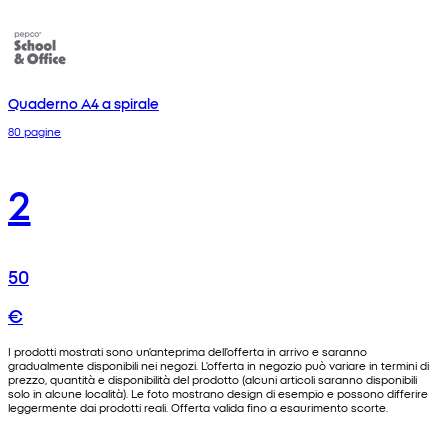
Quaderno A4 a spirale
80 pagine
2
50
€
I prodotti mostrati sono un'anteprima dell'offerta in arrivo e saranno
gradualmente disponibili nei negozi. L'offerta in negozio può variare in termini di
prezzo, quantità e disponibilità del prodotto (alcuni articoli saranno disponibili
solo in alcune località). Le foto mostrano design di esempio e possono differire
leggermente dai prodotti reali. Offerta valida fino a esaurimento scorte.