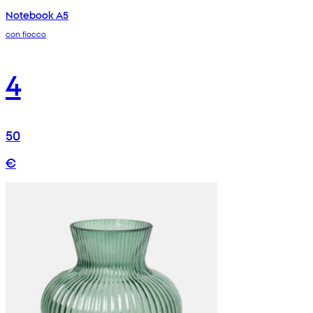
Notebook A5
con fiocco
4
50
€