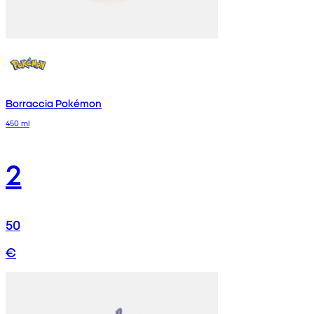
Borraccia Pokémon
450 ml
2
50
€