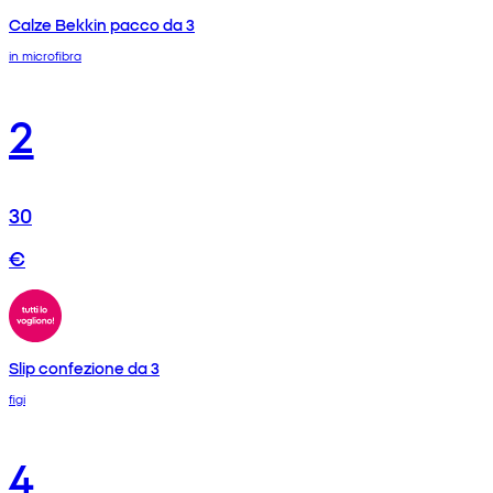
Calze Bekkin pacco da 3
in microfibra
2
30
€
Slip confezione da 3
figi
4