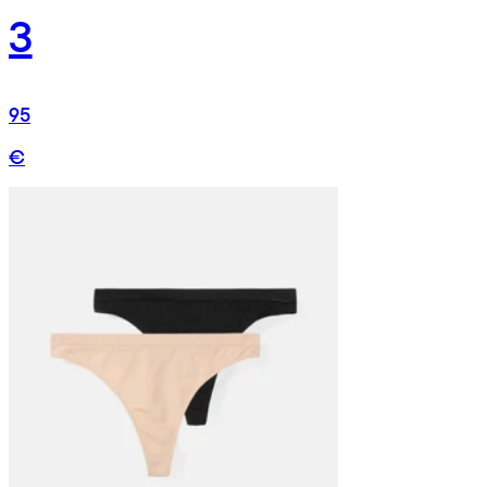
3
95
€