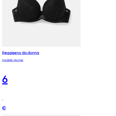
Reggiseno da donna
modello plunge
6
€