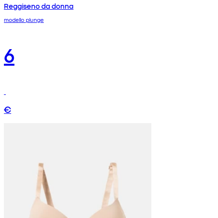
Reggiseno da donna
modello plunge
6
€