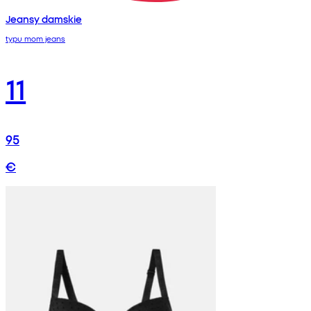
Jeansy damskie
typu mom jeans
11
95
€