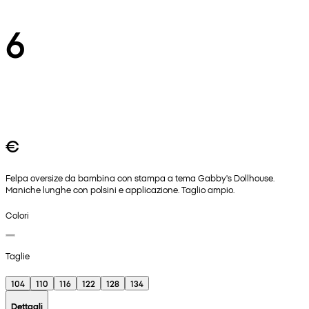
6
€
Felpa oversize da bambina con stampa a tema Gabby's Dollhouse.
Maniche lunghe con polsini e applicazione. Taglio ampio.
Colori
Taglie
104
110
116
122
128
134
Dettagli