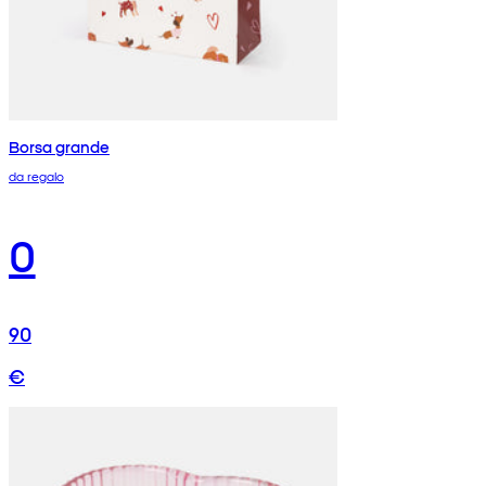
Borsa grande
da regalo
0
90
€