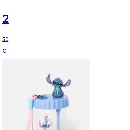
2
50
€