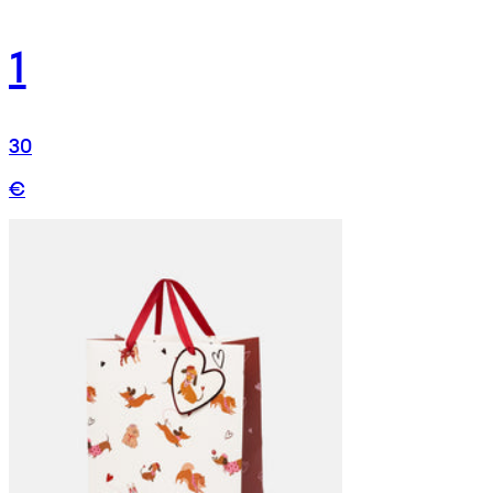
1
30
€