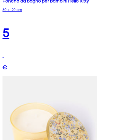
Poncho da bagno per bambini Hello Kitty
60 x 120 cm
5
€