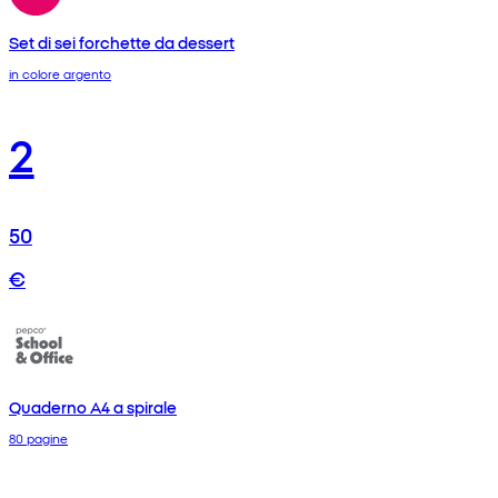
Set di sei forchette da dessert
in colore argento
2
50
€
Quaderno A4 a spirale
80 pagine