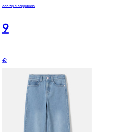
con zip e cappuccio
9
€