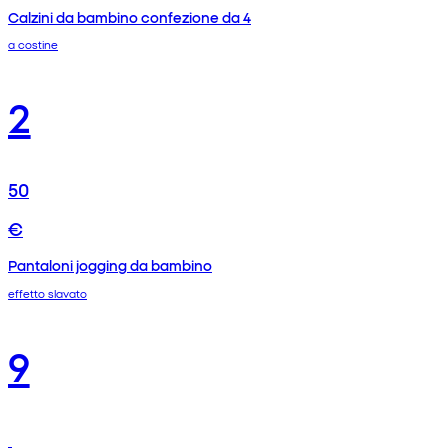
Calzini da bambino confezione da 4
a costine
2
50
€
Pantaloni jogging da bambino
effetto slavato
9